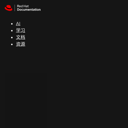
Skip to navigation
Skip to content
支
持
AI
学习
控制台
文档
（Console）
资源
开
发
人
员
开
始
试
用
联