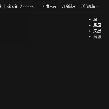
所有红帽
持
控制台（Console）
开发人员
开始试用
AI
支
学习
持
文档
资源
（
开
发
人
员
开
始
试
用