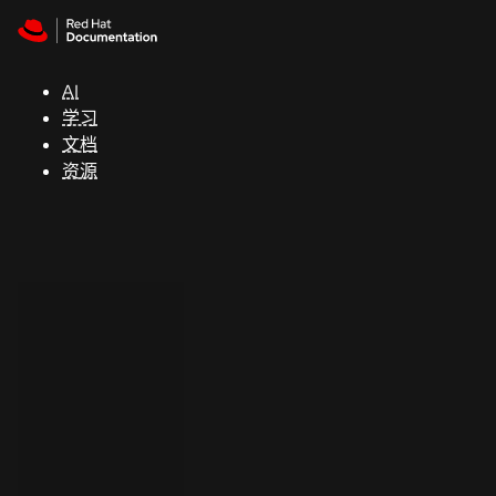
Skip to navigation
Skip to content
支
持
AI
学习
控制台
文档
（Console）
资源
开
发
人
员
开
始
试
用
联