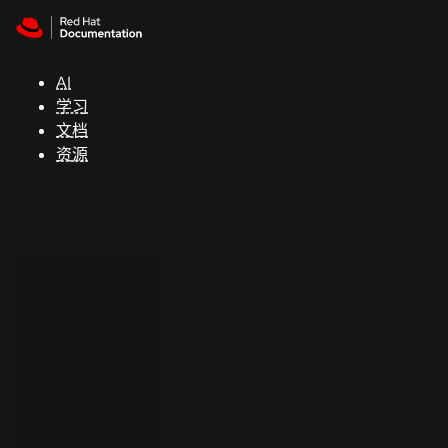
Skip to navigation
Skip to content
支
持
AI
学习
控制台
文档
（Console）
资源
开
发
人
员
开
始
试
用
联