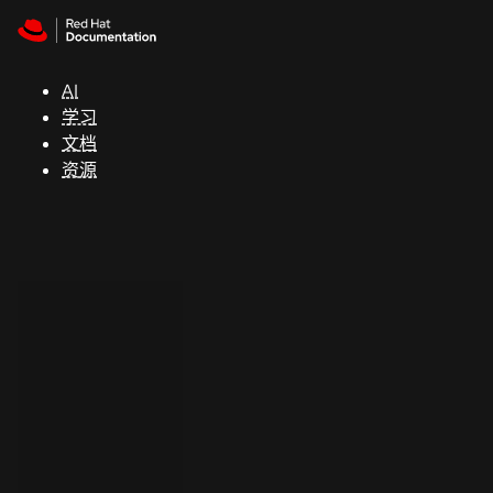
Skip to navigation
Skip to content
支
持
AI
学习
控制台
文档
（Console）
资源
开
发
人
员
开
始
试
用
联