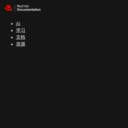
Skip to navigation
Skip to content
支
持
AI
学习
控制台
文档
（Console）
资源
开
发
人
员
开
始
试
用
联