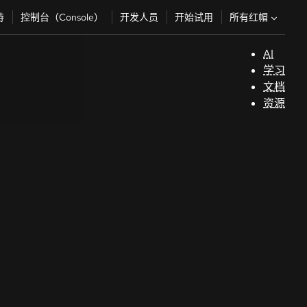
所有红帽
持
控制台（Console）
开发人员
开始试用
AI
支
学习
持
文档
资源
（
开
发
人
员
开
始
试
用