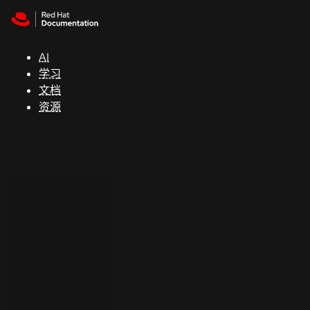
Skip to navigation
Skip to content
支
持
AI
学习
控制台
文档
（Console）
资源
开
发
人
员
开
始
试
用
联