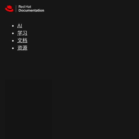
Skip to navigation
Skip to content
支
持
AI
学习
控制台
文档
（Console）
资源
开
发
人
员
开
始
试
用
联