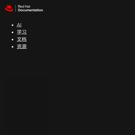
Skip to navigation
Skip to content
支
持
AI
学习
控制台
文档
（Console）
资源
开
发
人
员
开
始
试
用
联