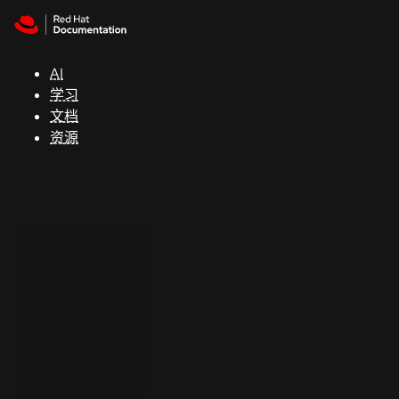
Skip to navigation
Skip to content
支
持
AI
学习
控制台
文档
（Console）
资源
开
发
人
员
开
始
试
用
联