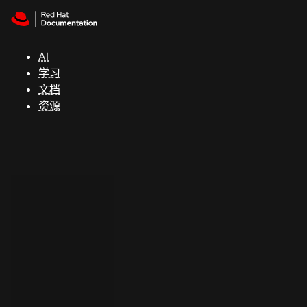
Skip to navigation
Skip to content
支
持
AI
学习
控制台
文档
（Console）
资源
开
发
人
员
开
始
试
用
联