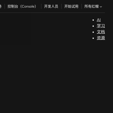
所有红帽
持
控制台（Console）
开发人员
开始试用
AI
支
学习
持
文档
资源
（
开
发
人
员
开
始
试
用