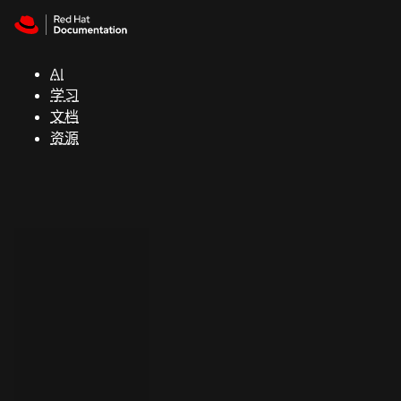
Skip to navigation
Skip to content
支
持
AI
学习
控制台
文档
（Console）
资源
开
发
人
员
开
始
试
用
联