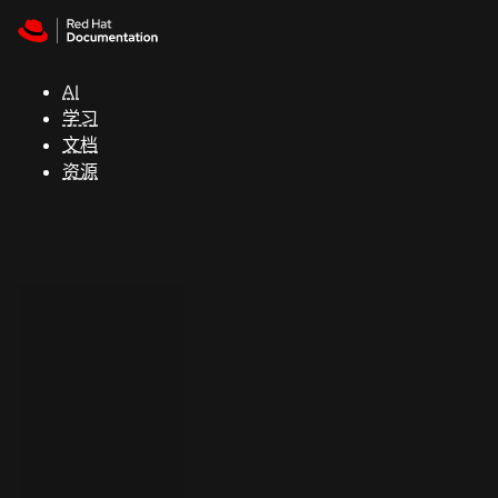
Skip to navigation
Skip to content
支
持
AI
学习
控制台
文档
（Console）
资源
开
发
人
员
开
始
试
用
联