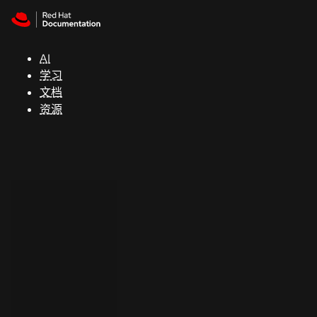
Skip to navigation
Skip to content
支
持
AI
学习
控制台
文档
（Console）
资源
开
发
人
员
开
始
试
用
联