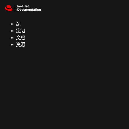
Skip to navigation
Skip to content
支
持
AI
学习
控制台
文档
（Console）
资源
开
发
人
员
开
始
试
用
联