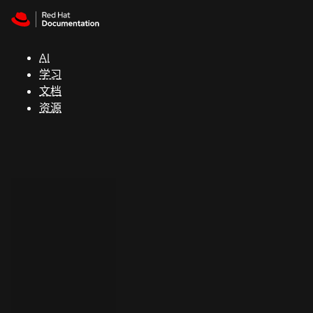
Skip to navigation
Skip to content
支
持
AI
学习
控制台
文档
（Console）
资源
开
发
人
员
开
始
试
用
联