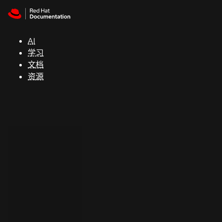
Skip to navigation
Skip to content
支
持
AI
学习
控制台
文档
（Console）
资源
开
发
人
员
开
始
试
用
联