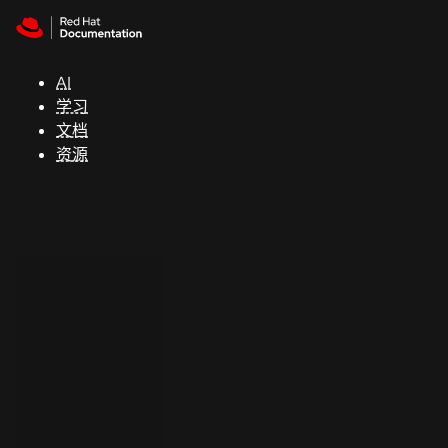
Skip to navigation
Skip to content
支
持
AI
学习
控制台
文档
（Console）
资源
开
发
人
员
开
始
试
用
联