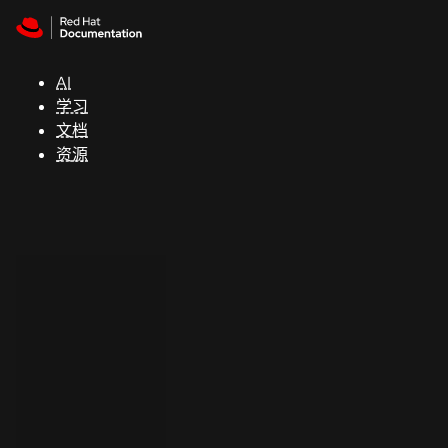
Skip to navigation
Skip to content
支
持
AI
学习
控制台
文档
（Console）
资源
开
发
人
员
开
始
试
用
联