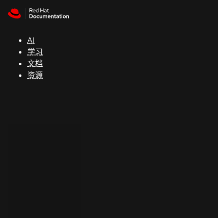
Skip to navigation
Skip to content
支
持
AI
学习
控制台
文档
（Console）
资源
开
发
人
员
开
始
试
用
联