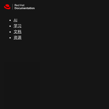
Skip to navigation
Skip to content
支
持
AI
学习
控制台
文档
（Console）
资源
开
发
人
员
开
始
试
用
联