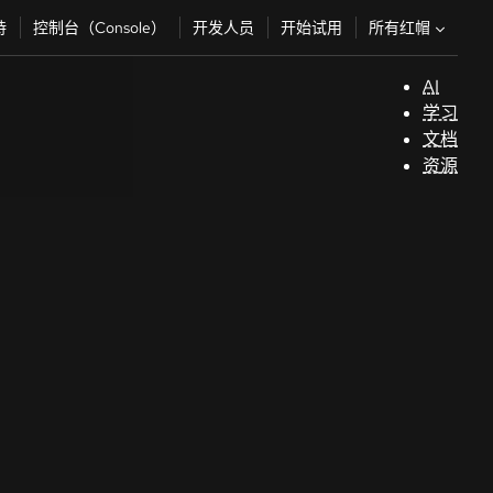
所有红帽
持
控制台（Console）
开发人员
开始试用
AI
支
学习
持
文档
资源
（
开
发
人
员
开
始
试
用