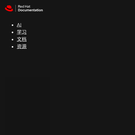
Skip to navigation
Skip to content
支
持
AI
学习
控制台
文档
（Console）
资源
开
发
人
员
开
始
试
用
联