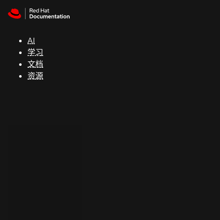
Skip to navigation
Skip to content
支
持
AI
学习
控制台
文档
（Console）
资源
开
发
人
员
开
始
试
用
联