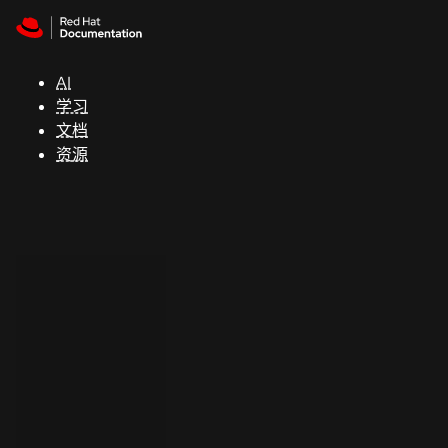
Skip to navigation
Skip to content
支
持
AI
学习
控制台
文档
（Console）
资源
开
发
人
员
开
始
试
用
联