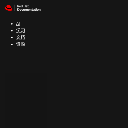
Skip to navigation
Skip to content
支
持
AI
学习
控制台
文档
（Console）
资源
开
发
人
员
开
始
试
用
联