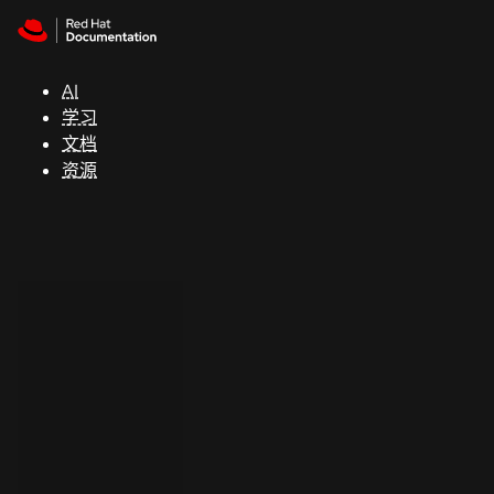
Skip to navigation
Skip to content
支
持
AI
学习
控制台
文档
（Console）
资源
开
发
人
员
开
始
试
用
联