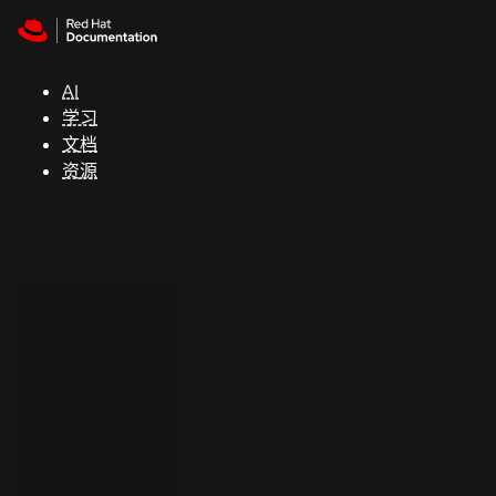
Skip to navigation
Skip to content
支
持
AI
学习
控制台
文档
（Console）
资源
开
发
人
员
开
始
试
用
联