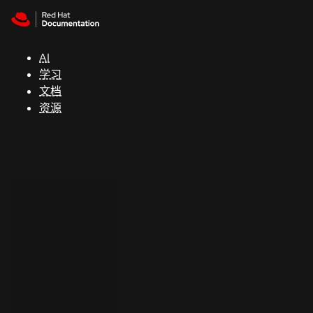
Skip to navigation
Skip to content
支
持
AI
学习
控制台
文档
（Console）
资源
开
发
人
员
开
始
试
用
联