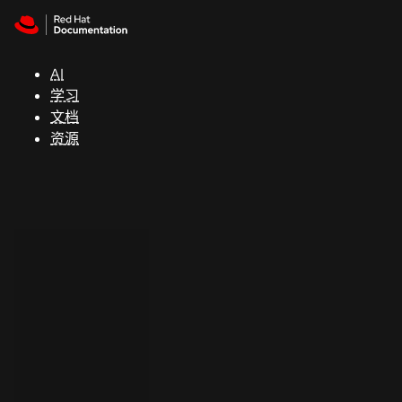
Skip to navigation
Skip to content
支
持
AI
学习
控制台
文档
（Console）
资源
开
发
人
员
开
始
试
用
联