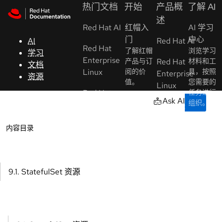
Skip to navigation
Skip to content
热门文档
开始
产品概
了解 AI
支
述
Red Hat AI
持
红帽入
AI 学习
门
中心
AI
Red Hat AI
Red Hat
了解红帽
浏览学习
学习
控制台
Enterprise
产品与订
Red Hat
材料和工
文档
（Console）
Linux
阅的价
具，按照
Enterprise
资源
值。
您需要的
Linux
Red Hat
任务进行
开
Ask AI
组织。
OpenShift
受管
Red Hat
发
Container
OpenShift
OpenShift
人
AI 互动
Open
内容目录
Platform
教程
Ope
员
体验
Red Hat
专业教程
Red Hat
Red Hat
Ansible
帮助您最
开
AI，包括
Ansible
大化集群
Automation
始
训练 LLM
9.1. StatefulSet 资源
为您带来
Automation
Platform
等内容的
试
的好处。
Platform
实践。
用
Red Hat
Red Hat
红帽开
OpenJDK
AI/ML
OpenShift
发
联