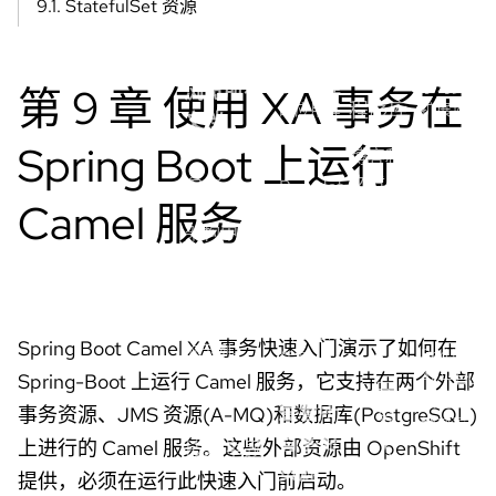
9.1. StatefulSet 资源
学习路
浏览所有
Service on
根据红帽
系
径
解决方案
AWS
产品概述
选
人
构建灵
使用这些
择
活、可靠
学习资源
浏览所有
第 9 章 使用 XA 事务在
语
程序库
的应用程
扩展您的
文档
言
序。
OpenShift
Spring Boot 上运行
博客和
AI 知识。
文章
参考
Red Hat
Camel 服务
AI 快速
速查表
OpenShift
架构中心
入门
基础知识
电子书
架构和模
侧重于实
使用这些
事件
式，以及
际的 AI 用
资源解决
视频
Red Hat 和合
例，用于
常见的
作伙伴的实
在
OpenShift
Spring Boot Camel XA 事务快速入门演示了如何在
施示例。
Red Hat
任务。
AI 平台上
Spring-Boot 上运行 Camel 服务，它支持在两个外部
开
快速轻松
查看所
事务资源、JMS 资源(A-MQ)和数据库(PostgreSQL)
发
地部署。
有学习
上进行的 Camel 服务。这些外部资源由 OpenShift
技术主题
人
资源
Red Hat
员
提供，必须在运行此快速入门前启动。