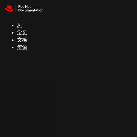
Skip to navigation
Skip to content
支
持
AI
学习
控制台
文档
（Console）
资源
开
发
人
员
开
始
试
用
联