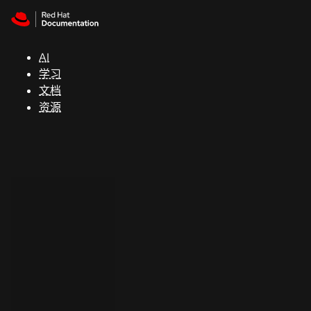
Skip to navigation
Skip to content
支
持
AI
学习
控制台
文档
（Console）
资源
开
发
人
员
开
始
试
用
联