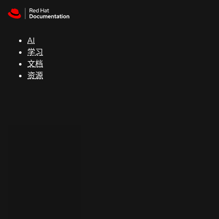
Skip to navigation
Skip to content
支
持
AI
学习
控制台
文档
（Console）
资源
开
发
人
员
开
始
试
用
联