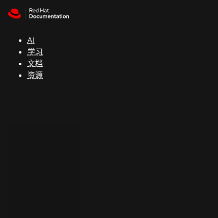
Skip to navigation
Skip to content
支
持
AI
学习
控制台
文档
（Console）
资源
开
发
人
员
开
始
试
用
联