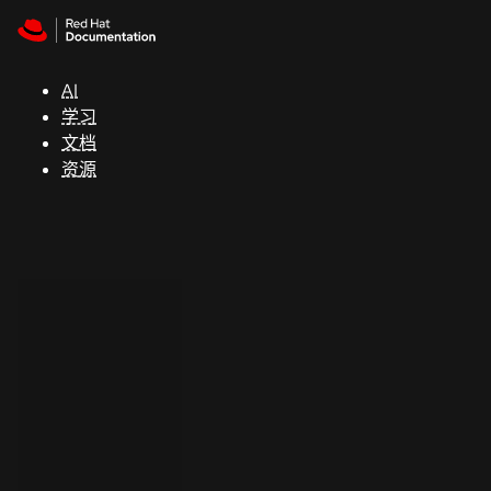
Skip to navigation
Skip to content
支
持
AI
学习
控制台
文档
（Console）
资源
开
发
人
员
开
始
试
用
联