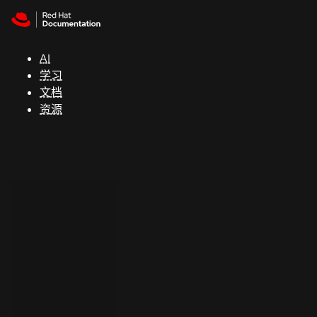
Skip to navigation
Skip to content
支
持
AI
学习
控制台
文档
（Console）
资源
开
发
人
员
开
始
试
用
联