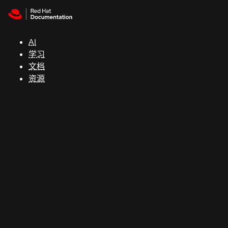
Skip to navigation
Skip to content
支
持
AI
学习
控制台
文档
（Console）
资源
开
发
人
员
开
始
试
用
联