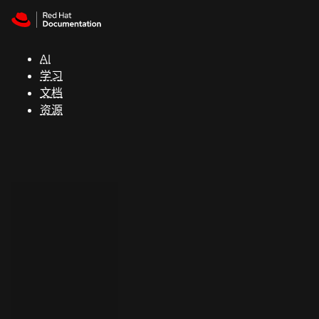
Skip to navigation
Skip to content
支
持
AI
学习
控制台
文档
（Console）
资源
开
发
人
员
开
始
试
用
联