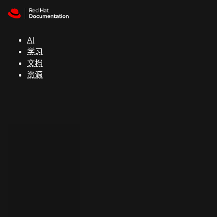
Skip to navigation
Skip to content
支
持
AI
学习
控制台
文档
（Console）
资源
开
发
人
员
开
始
试
用
联