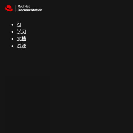
Skip to navigation
Skip to content
支
持
AI
学习
控制台
文档
（Console）
资源
开
发
人
员
开
始
试
用
联