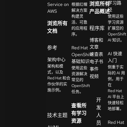
学习路
浏览所有
Service on
根据红帽
系
径
解决方案
AWS
产品概述
选
人
构建灵
使用这些
择
活、可靠
学习资源
浏览所有
语
程序库
的应用程
扩展您的
文档
言
序。
OpenShift
博客和
AI 知识。
文章
参考
Red Hat
AI 快速
速查表
OpenShift
架构中心
入门
基础知识
电子书
架构和模
侧重于实
使用这些
事件
式，以及
际的 AI 用
资源解决
视频
Red Hat 和合
例，用于
常见的
作伙伴的实
在
OpenShift
施示例。
Red Hat
任务。
AI 平台上
开
快速轻松
查看所
发
地部署。
有学习
技术主题
人
资源
Red Hat
员