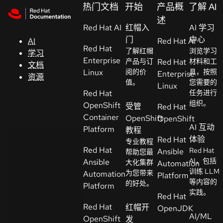
Skip to navigation
Skip to content
热门文档
开始
产品概
了解 AI
支
述
Red Hat AI
持
红帽入
AI 学习
门
中心
AI
Red Hat AI
Red Hat
了解红帽
浏览学习
学习
控制台
Enterprise
产品与订
Red Hat
材料和工
文档
（Console）
Linux
阅的价
具，按照
Enterprise
资源
值。
您需要的
Linux
Red Hat
任务进行
开
组织。
OpenShift
受管
Red Hat
发
Container
OpenShift
OpenShift
人
AI 互动
Platform
教程
员
体验
Red Hat
专业教程
Red Hat
Red Hat
Ansible
帮助您最
开
AI，包括
Ansible
大化集群
Automation
始
训练 LLM
为您带来
Automation
Platform
等内容的
试
的好处。
Platform
实践。
用
Red Hat
Red Hat
红帽开
OpenJDK
AI/ML
OpenShift
发
联