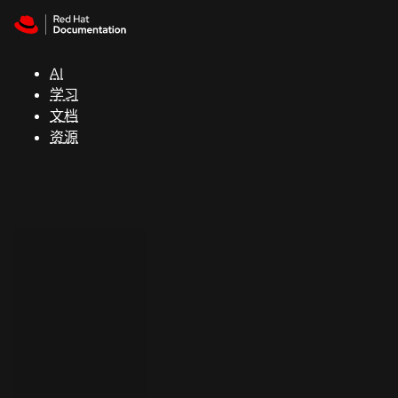
Skip to navigation
Skip to content
支
持
AI
学习
控制台
文档
（Console）
资源
开
发
人
员
开
始
试
用
联