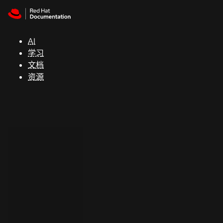
Skip to navigation
Skip to content
支
持
AI
学习
控制台
文档
（Console）
资源
开
发
人
员
开
始
试
用
联