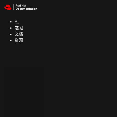
Skip to navigation
Skip to content
支
持
AI
学习
控制台
文档
（Console）
资源
开
发
人
员
开
始
试
用
联