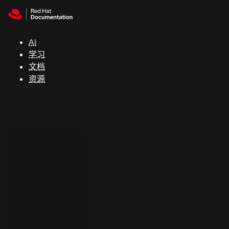
Skip to navigation
Skip to content
支
持
AI
学习
控制台
文档
（Console）
资源
开
发
人
员
开
始
试
用
联