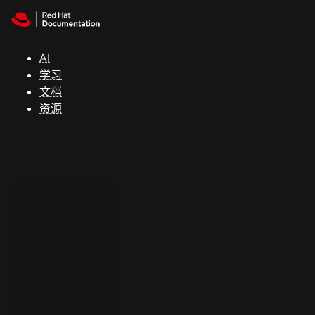
Skip to navigation
Skip to content
支
持
AI
学习
控制台
文档
（Console）
资源
开
发
人
员
开
始
试
用
联