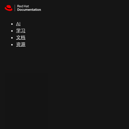
Skip to navigation
Skip to content
支
持
AI
学习
控制台
文档
（Console）
资源
开
发
人
员
开
始
试
用
联